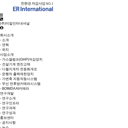
(주)이알인터내셔널
회사소개
- 소개
- 연혁
- 위치
사업소개
- 가스열펌프(GHP)저감장치
- 건설기계 엔진교체
- 디젤지게차 전동화개조
- 운행차 출력제한장치
- 가변축 자동작동시스템
- 무선 전후방카메라시스템
- BOIMDA AI카메라
연구개발
- 연구소개
- 연구인프라
- 연구과제
- 연구성과
홍보센터
- 공지사항
- 뉴스