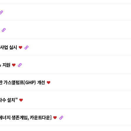
원사업 실시
% 지원
 가스열펌프(GHP) 개선
다수 설치"
[에너지 생존게임, 카운트다운]